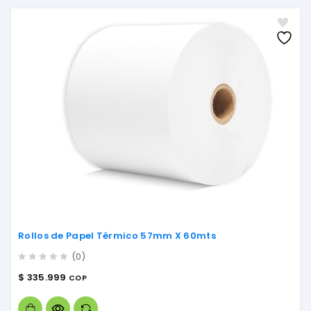
Rollos de Papel Térmico 57mm X 60mts
(0)
0
$
335.999
COP
out
of
5