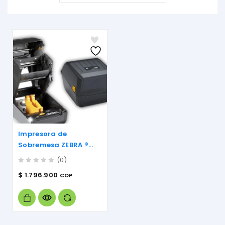
Impresora de
Sobremesa ZEBRA ®
ZD230
(0)
0
$
1.796.900
COP
out
of
5