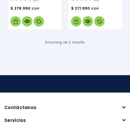
0
0
$
278.990
$
271.990
COP
COP
out
out
of
of
5
5
Showing all 2 results
Contáctanos
Servicios