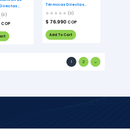
Térmicas Directas
Directas
100mm X 150mm
25mm
(0)
(0)
0
$
76.990
COP
COP
out
of
5
Add To Cart
art
1
2
→