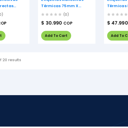
irectas
Térmicas 75mm X
Térmicas 
0mm
25mm
32mm X 
0)
(0)
0
0
$
30.990
$
47.990
COP
COP
out
out
of
of
5
5
t
Add To Cart
Add To C
f 20 results
Sorted
by
popularity