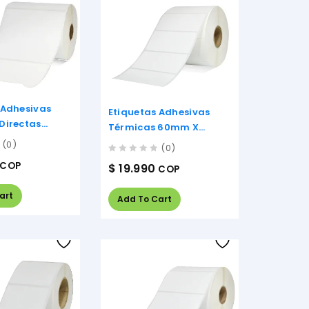
 Adhesivas
Etiquetas Adhesivas
Directas
Térmicas 60mm X
 100mm
30mm
(0)
(0)
0
COP
$
19.990
COP
out
of
art
5
Add To Cart