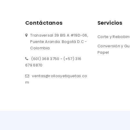
Contáctanos
Servicios
Transversal 39 BIS A #19D-06,
Corte y Rebobi
Puente Aranda. Bogotá D.C -
Conversión y Gui
Colombia
Papel
(601) 368 3750 - (+57) 316
679 6870
ventas@rollosyetiquetas.co
m
Copyright © 2026