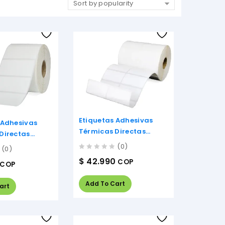
Sort by popularity
Etiquetas Adhesivas
 Adhesivas
Térmicas Directas
Directas
50mm X 25mm
28mm
(0)
(0)
0
$
42.990
COP
COP
out
of
5
Add To Cart
art