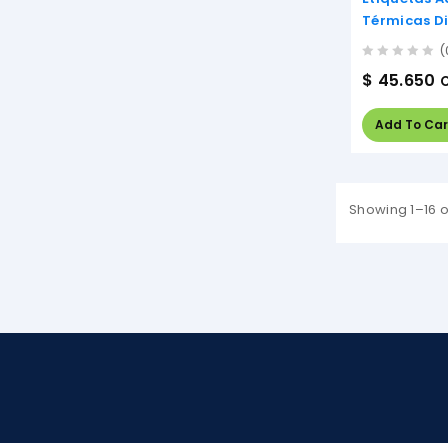
Térmicas D
30mm X 4
(
0
$
45.650
out
of
5
Add To Car
Showing 1–16 o