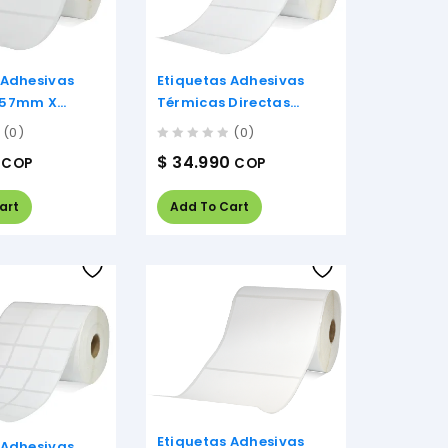
 Adhesivas
Etiquetas Adhesivas
 57mm X
Térmicas Directas
80mm X 40mm
(0)
(0)
0
$
34.990
COP
COP
out
of
5
art
Add To Cart
Etiquetas Adhesivas
 Adhesivas