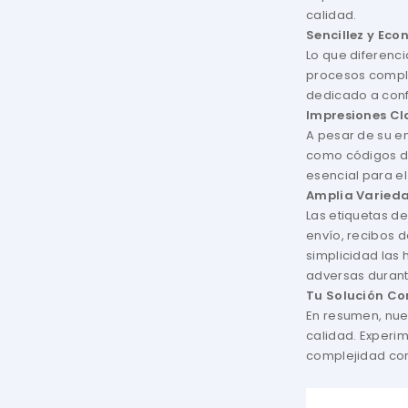
calidad.
Sencillez y Eco
Lo que diferenci
procesos compli
dedicado a conf
Impresiones Cla
A pesar de su en
como códigos de 
esencial para el
Amplia Varieda
Las etiquetas de
envío, recibos 
simplicidad las 
adversas duran
Tu Solución Co
En resumen, nues
calidad. Experim
complejidad con