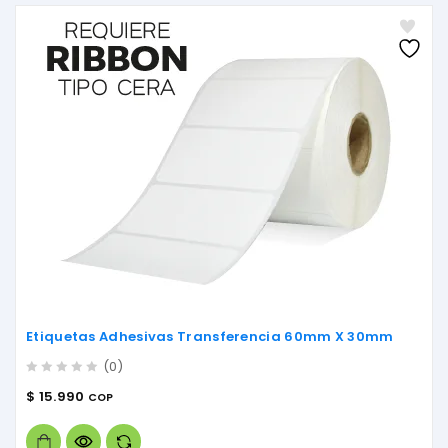
Etiquetas Adhesivas Transferencia 60mm X 30mm
(0)
0
$
15.990
COP
out
of
5