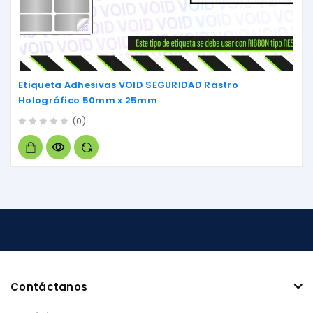
Etiqueta Adhesivas VOID SEGURIDAD Rastro
Holográfico 50mm x 25mm
(0)
0
out
of
5
Contáctanos