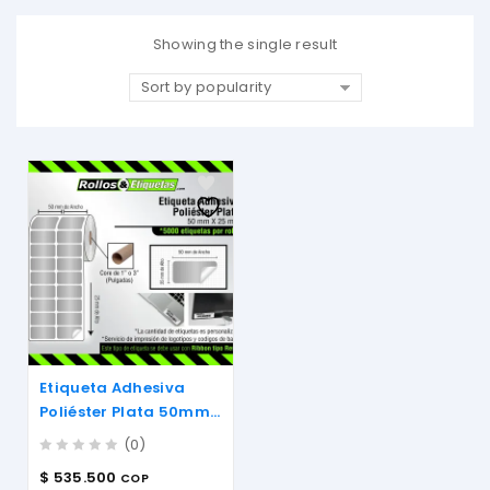
Showing the single result
Sort by popularity
Etiqueta Adhesiva
Poliéster Plata 50mm
X 25mm
(0)
0
$
535.500
COP
out