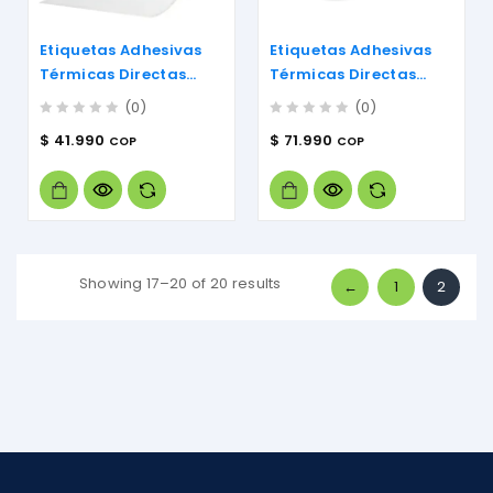
Etiquetas Adhesivas
Etiquetas Adhesivas
Térmicas Directas
Térmicas Directas
100mm X 80mm
32mm X 15mm
(0)
(0)
0
0
$
41.990
$
71.990
COP
COP
out
out
of
of
5
5
Showing 17–20 of 20 results
Sorted
←
1
2
by
popularity