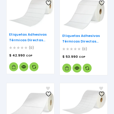
Etiquetas Adhesivas
Etiquetas Adhesivas
Térmicas Directas
Térmicas Directas
100mm X 25mm
100mm X 50mm
(0)
(0)
0
0
$
42.990
COP
$
53.990
COP
out
out
of
of
5
5