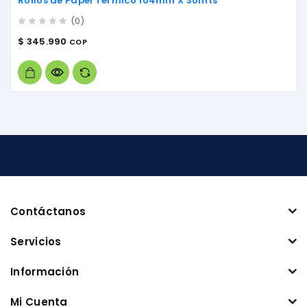
Rollos de Papel Térmico 104mm X 30mts
(0)
0
$
345.990
COP
out
of
5
Contáctanos
Servicios
Información
Mi Cuenta